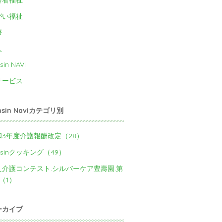
がい福祉
療
人
sin NAVI
サービス
nsin Naviカテゴリ別
和3年度介護報酬改定（28）
nsinクッキング（49）
え介護コンテスト.シルバーケア豊壽園.第
（1）
ーカイブ