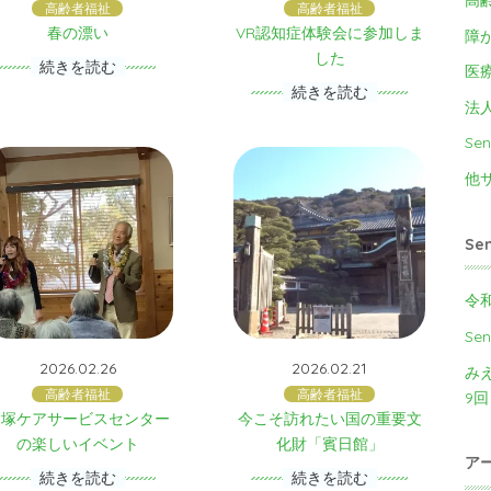
高齢者福祉
高齢者福祉
春の漂い
VR認知症体験会に参加しま
障
した
続きを読む
医
続きを読む
法
Sen
他
Se
令
Se
2026.02.26
2026.02.21
み
高齢者福祉
高齢者福祉
9回
白塚ケアサービスセンター
今こそ訪れたい国の重要文
の楽しいイベント
化財「賓日館」
ア
続きを読む
続きを読む