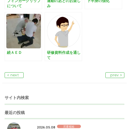
フィンガーグリップ
運動のあとのお楽し
下半身の強化
について
み
続ＡＥＤ
研修資料作成を通し
て
< next
prev >
サイト内検索
最近の投稿
児童福祉
2026.05.08