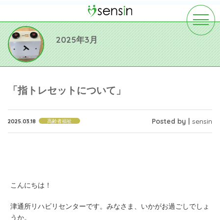
toggle
navigat
2025年3月
「指トレセットについて」
Posted by |
sensin
2025.03.18
高齢者福祉
こんにちは！
津通所リハビリセンターです。みなさま、いかがお過ごしでしょ
うか。