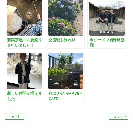
新高茶屋CSC夏祭り
交流戦も終わり
今シーズン初野球観
を行いました！
戦
新しい仲間が増えま
SUZUKA GARDEN
した
CAFE
< next
prev >