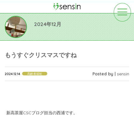
toggle
navigat
2024年12月
もうすぐクリスマスですね
Posted by |
sensin
2024.12.14
高齢者福祉
新高茶屋CSCブログ担当の西浦です。