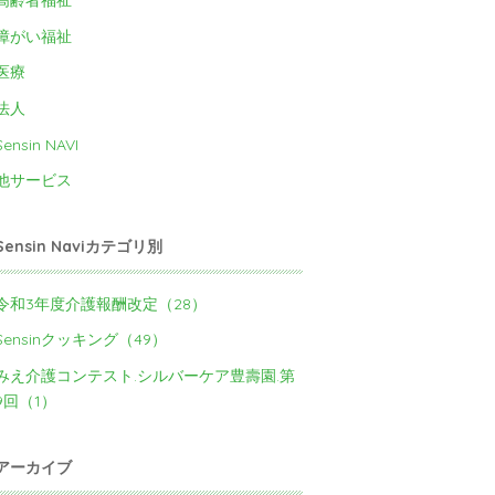
高齢者福祉
障がい福祉
医療
法人
Sensin NAVI
他サービス
Sensin Naviカテゴリ別
令和3年度介護報酬改定（28）
Sensinクッキング（49）
みえ介護コンテスト.シルバーケア豊壽園.第
9回（1）
アーカイブ