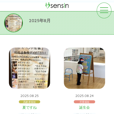
toggle
navigat
2025年8月
2025.08.25
2025.08.24
高齢者福祉
児童福祉
夏ですね
誕生会