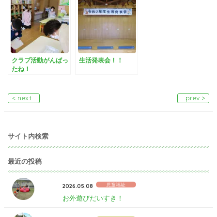
クラブ活動がんばっ
生活発表会！！
たね！
< next
prev >
サイト内検索
最近の投稿
児童福祉
2026.05.08
お外遊びだいすき！