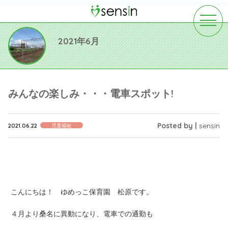
toggle
navigat
2021年6月
みんなの楽しみ・・・電車スポット!
Posted by |
sensin
2021.06.22
児童福祉
こんにちは！ ゆめっこ保育園 松原です。
４月より桑名に異動になり、電車での通勤も