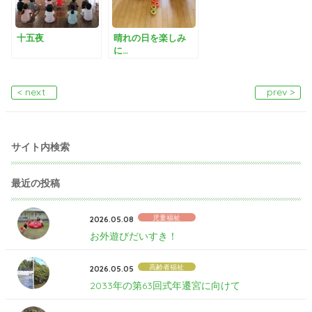
十五夜
晴れの日を楽しみ
に…
< next
prev >
サイト内検索
最近の投稿
児童福祉
2026.05.08
お外遊びだいすき！
高齢者福祉
2026.05.05
2033年の第63回式年遷宮に向けて