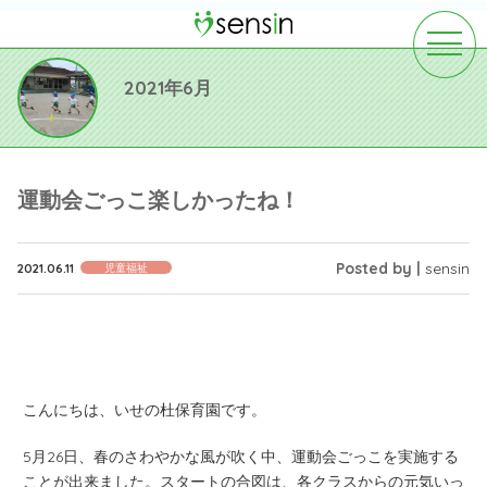
toggle
navigat
2021年6月
運動会ごっこ楽しかったね！
Posted by |
sensin
2021.06.11
児童福祉
こんにちは、いせの杜保育園です。
5月26日、春のさわやかな風が吹く中、運動会ごっこを実施する
ことが出来ました。スタートの合図は、各クラスからの元気いっ