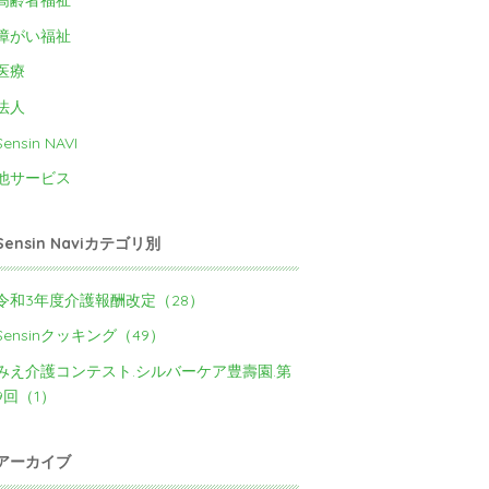
高齢者福祉
障がい福祉
医療
法人
Sensin NAVI
他サービス
Sensin Naviカテゴリ別
令和3年度介護報酬改定（28）
Sensinクッキング（49）
みえ介護コンテスト.シルバーケア豊壽園.第
9回（1）
アーカイブ