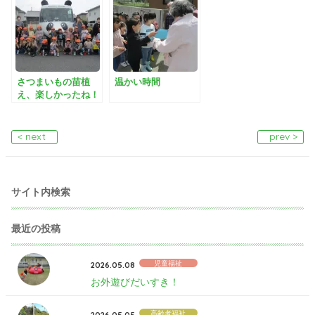
さつまいもの苗植
温かい時間
え、楽しかったね！
< next
prev >
サイト内検索
最近の投稿
児童福祉
2026.05.08
お外遊びだいすき！
高齢者福祉