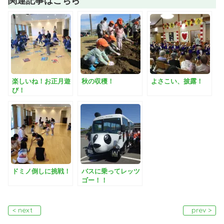
楽しいね！お正月遊
秋の収穫！
よさこい、披露！
び！
ドミノ倒しに挑戦！
バスに乗ってレッツ
ゴー！！
< next
prev >