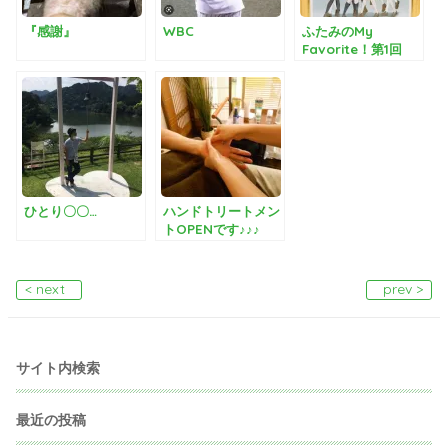
『感謝』
WBC
ふたみのMy
Favorite！第1回
『ふるさと納税とラ
ブライブ！』
ひとり〇〇…
ハンドトリートメン
トOPENです♪♪♪
< next
prev >
サイト内検索
最近の投稿