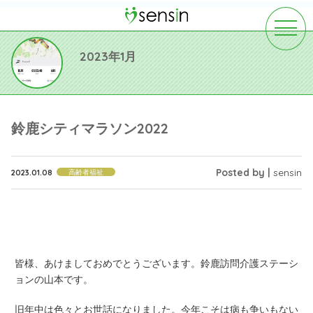
toggle
navigat
2023年1月
鈴鹿シティマラソン2022
Posted by |
sensin
2023.01.08
高齢者福祉
皆様、あけましておめでとうございます。鈴鹿訪問介護ステーシ
ョンの山本です。
旧年中は色々とお世話になりました。今年こそは病も争いもない