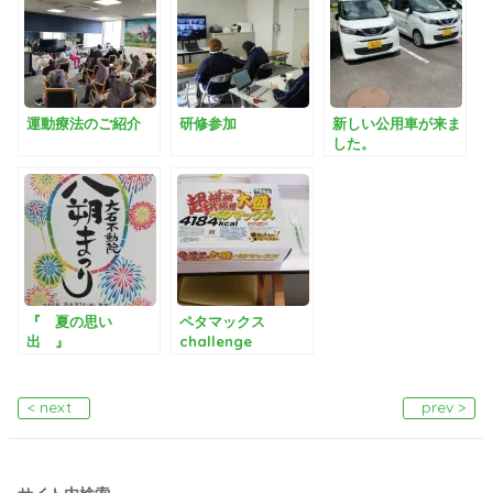
運動療法のご紹介
研修参加
新しい公用車が来ま
した。
『 夏の思い
ペタマックス
出 』
challenge
< next
prev >