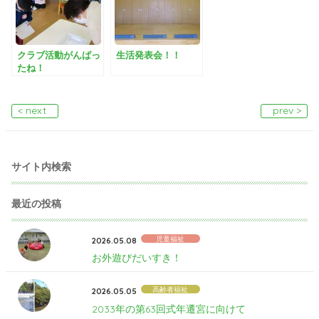
クラブ活動がんばっ
生活発表会！！
たね！
< next
prev >
サイト内検索
最近の投稿
児童福祉
2026.05.08
お外遊びだいすき！
高齢者福祉
2026.05.05
2033年の第63回式年遷宮に向けて