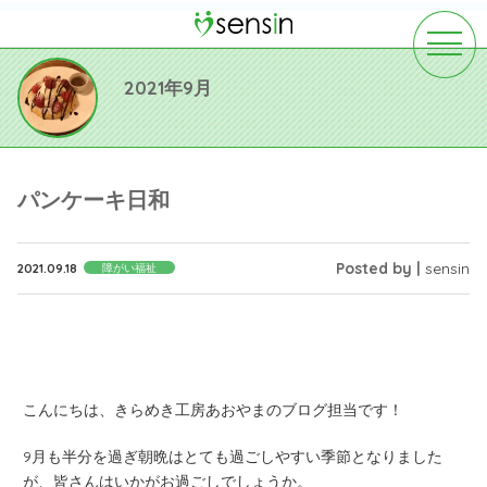
toggle
navigat
2021年9月
パンケーキ日和
Posted by |
sensin
2021.09.18
障がい福祉
こんにちは、きらめき工房あおやまのブログ担当です！
9
月も半分を過ぎ朝晩はとても過ごしやすい季節となりました
が、皆さんはいかがお過ごしでしょうか。