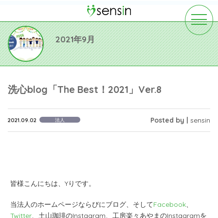
toggle
navigat
2021年9月
洗心blog「The Best！2021」Ver.8
Posted by |
sensin
2021.09.02
法人
皆様こんにちは、Yりです。
当法人のホームページならびにブログ、そして
Facebook
、
Twitter
、土山珈琲のInstagram、工房楽々あやまのInstagramを