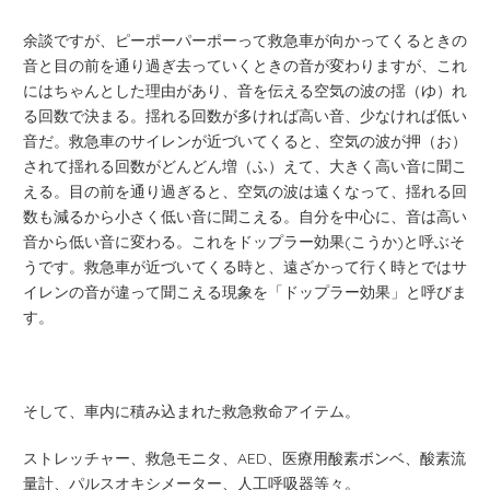
余談ですが、ピーポーパーポーって救急車が向かってくるときの
音と目の前を通り過ぎ去っていくときの音が変わりますが、これ
にはちゃんとした理由があり、音を伝える空気の波の揺（ゆ）れ
る回数で決まる。揺れる回数が多ければ高い音、少なければ低い
音だ。救急車のサイレンが近づいてくると、空気の波が押（お）
されて揺れる回数がどんどん増（ふ）えて、大きく高い音に聞こ
える。目の前を通り過ぎると、空気の波は遠くなって、揺れる回
数も減るから小さく低い音に聞こえる。自分を中心に、音は高い
音から低い音に変わる。これをドップラー効果(こうか)と呼ぶそ
うです。救急車が近づいてくる時と、遠ざかって行く時とではサ
イレンの音が違って聞こえる現象を「ドップラー効果」と呼びま
す。
そして、車内に積み込まれた救急救命アイテム。
ストレッチャー、救急モニタ、AED、医療用酸素ボンベ、酸素流
量計、パルスオキシメーター、人工呼吸器等々。