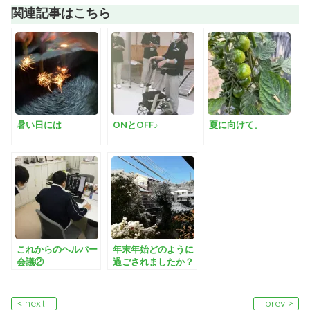
関連記事はこちら
暑い日には
ONとOFF♪
夏に向けて。
これからのヘルパー
年末年始どのように
会議②
過ごされましたか？
< next
prev >