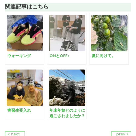
関連記事はこちら
ウォーキング
ONとOFF♪
夏に向けて。
実習生受入れ
年末年始どのように
過ごされましたか？
< next
prev >