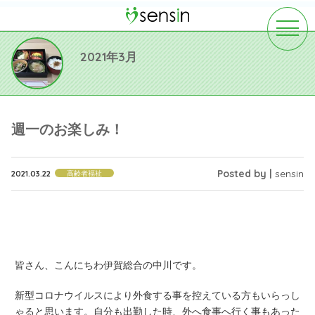
toggle
navigat
2021年3月
週一のお楽しみ！
Posted by |
sensin
2021.03.22
高齢者福祉
皆さん、こんにちわ伊賀総合の中川です。
新型コロナウイルスにより外食する事を控えている方もいらっし
ゃると思います。自分も出勤した時、外へ食事へ行く事もあった