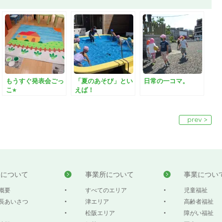
もうすぐ発表会ごっ
「夏のあそび」とい
日常の一コマ。
こ⭐︎
えば！
prev >
人について
事業所について
事業につい
概要
すべてのエリア
児童福祉
長あいさつ
津エリア
高齢者福祉
松阪エリア
障がい福祉