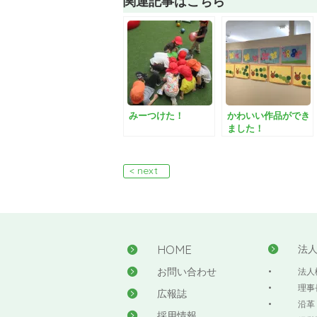
関連記事はこちら
みーつけた！
かわいい作品ができ
ました！
< next
HOME
法
お問い合わせ
法人
理事
広報誌
沿革
採用情報