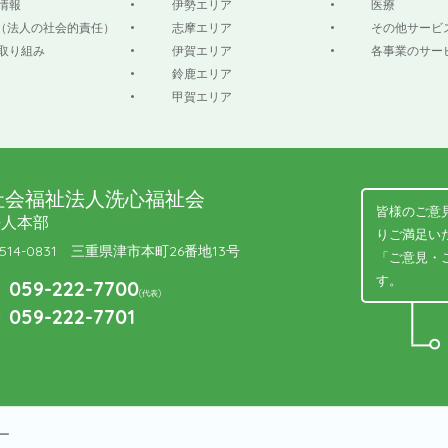
情報
伊勢エリア
医療
R（法人の社会的責任）
志摩エリア
その他サービ
取り組み
伊賀エリア
各事業のサー
鈴鹿エリア
甲賀エリア
社会福祉法人洗心福祉会
皆様のご意
法人本部
りご満足い
514-0831 三重県津市本町26番地13号
「ご意見・
す。
059-222-7700
(代表)
059-222-7701
ー