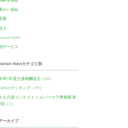
高齢者福祉
障がい福祉
医療
法人
Sensin NAVI
他サービス
Sensin Naviカテゴリ別
令和3年度介護報酬改定（28）
Sensinクッキング（49）
みえ介護コンテスト.シルバーケア豊壽園.第
9回（1）
アーカイブ