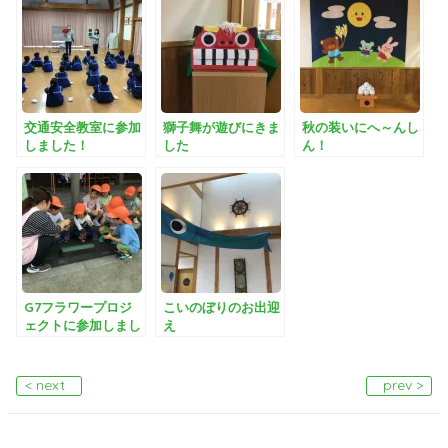
交通安全教室に参加
獅子舞が遊びにきま
秋の装いにへ～んし
しました！
した
ん！
G7フラワープロジ
こいのぼりのお出迎
ェクトに参加しまし
え
た
< next
prev >