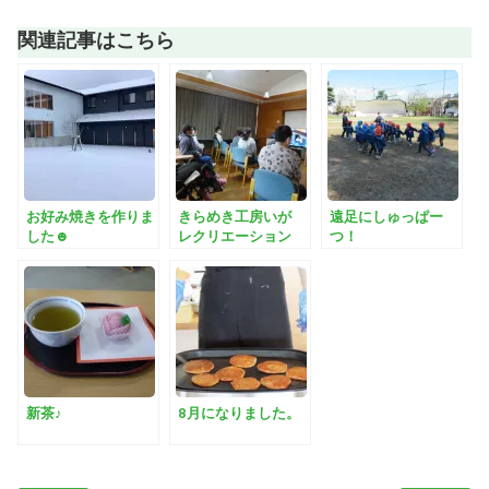
関連記事はこちら
お好み焼きを作りま
きらめき工房いが
遠足にしゅっぱー
した☻
レクリエーション
つ！
新茶♪
8月になりました。