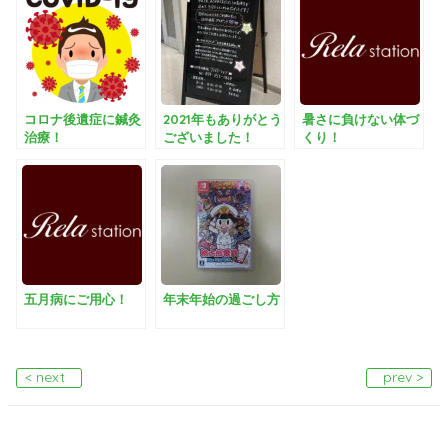
コロナ後遺症に鍼灸
2021年もありがとう
暑さに負けない体づ
治療！
ございました！
くり！
五月病にご用心！
年末年始の過ごし方
< next
prev >