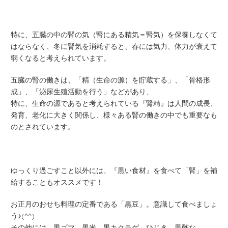
特に、五臓の中の腎の気（腎にある精気＝腎気）を保養しなくて
はならなく、冬に腎気を消耗すると、春には気力、体力が衰えて
弱くなると考えられています。
五臓の腎の働きは、「精（生命の源）を貯蔵する」、「骨格形
成」、「泌尿生殖活動を行う」などがあり、
特に、生命の源であると考えられている『腎精』は人間の成長、
発育、老化に大きく関係し、様々ある腎の働きの中でも重要なも
のとされています。
ゆっくり過ごすこと以外には、『黒い食材』を食べて「腎」を補
給することもオススメです！
お正月のおせち料理の定番である「黒豆」。意識して食べましょ
う♪(^^)
その他には、黒ゴマ、黒米、黒キクラゲ、ひじき、黒酢な