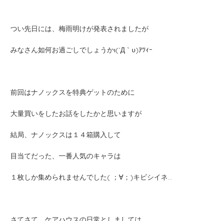
つい先日には、梅雨明けが発表されましたが
みなさん如何お過ごしでしょうかι(´Д｀υ)ｱﾂｨｰ
前回はナノックスを特典ゲットのために
大量買いをしたお話をしたかと思いますが
結局、ナノックスは１４箱購入して
目当てだった、一番人気のキャラは
１枚しか集められませんでした( ；∀；)キビシイネ…
さてさて、ケアハウスの日常としましては