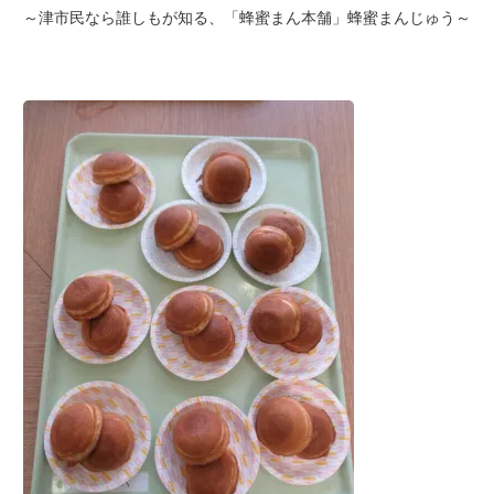
～津市民なら誰しもが知る、「蜂蜜まん本舗」蜂蜜まんじゅう～