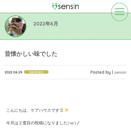
toggle
navigat
2022年6月
昔懐かしい味でした
Posted by |
sensin
2022.06.29
高齢者福祉
こんにちは、ケアハウスです
今月は２度目の投稿になりました(‘ω’)ノ