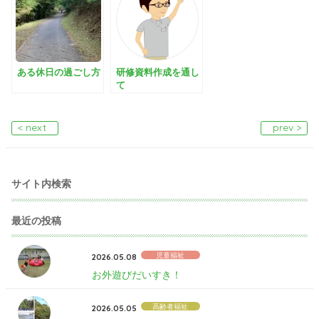
ある休日の過ごし方
研修資料作成を通し
て
< next
prev >
サイト内検索
最近の投稿
児童福祉
2026.05.08
お外遊びだいすき！
高齢者福祉
2026.05.05