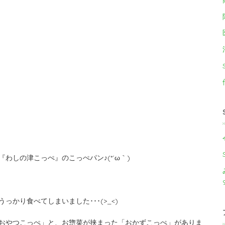
わしの津こっぺ』のこっぺパン♪(*´ω｀)
かり食べてしまいました･･･(>_<)
おやつこっぺ」と、お惣菜が挟まった「おかずこっぺ」がありま