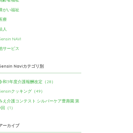
高齢者福祉
障がい福祉
医療
法人
Sensin NAVI
他サービス
Sensin Naviカテゴリ別
令和3年度介護報酬改定（28）
Sensinクッキング（49）
みえ介護コンテスト.シルバーケア豊壽園.第
9回（1）
アーカイブ