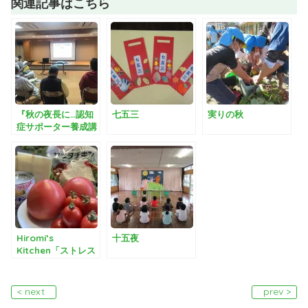
関連記事はこちら
『秋の夜長に…認知
七五三
実りの秋
症サポーター養成講
座を開催！』
Hiromi’s
十五夜
Kitchen「ストレス
発散」
< next
prev >