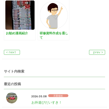
お勧め漫画紹介
研修資料作成を通し
て
< next
prev >
サイト内検索
最近の投稿
児童福祉
2026.05.08
お外遊びだいすき！