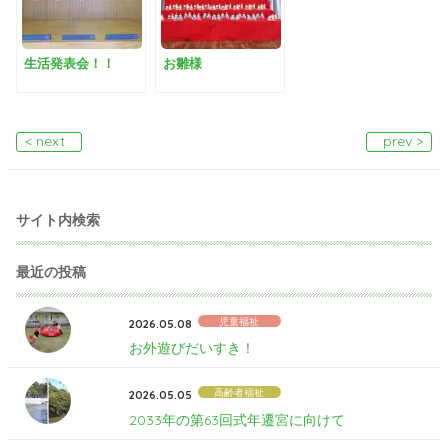
生活発表会！！
お雛様
< next
prev >
サイト内検索
最近の投稿
児童福祉
2026.05.08
お外遊びだいすき！
高齢者福祉
2026.05.05
2033年の第63回式年遷宮に向けて