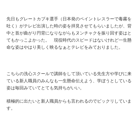
先日もグレートカブキ選手（日本発のペイントレスラーで毒霧を
吐く）がテレビ出演した時の姿を拝見させてもらいましたが、背
中と首が曲がり円背になりながらもヌンチャクを振り回す姿はと
てもかっこよかった。 現役時代のスピードはないけれど一生懸
命な姿はやはり美しく映るなぁとテレビをみておりました。
こちらの洗心スクールで講師をして頂いている先生方や学びに来
ている新人職員のみんなも一生懸命伝えよう、学ぼうとしている
姿は毎回みていてとても気持ちがいい。
積極的に出たいと新人職員からも言われるのでビックリしていま
す。