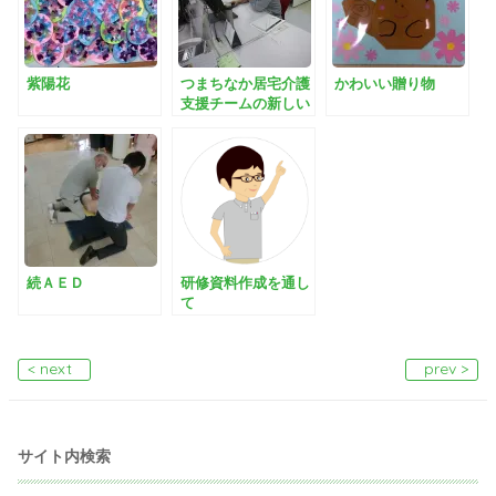
紫陽花
つまちなか居宅介護
かわいい贈り物
支援チームの新しい
職員を紹介！
続ＡＥＤ
研修資料作成を通し
て
< next
prev >
サイト内検索