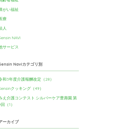
高齢者福祉
障がい福祉
医療
法人
Sensin NAVI
他サービス
Sensin Naviカテゴリ別
令和3年度介護報酬改定（28）
Sensinクッキング（49）
みえ介護コンテスト.シルバーケア豊壽園.第
9回（1）
アーカイブ