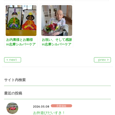
壽園
お内裏様とお雛様
お祝い、そして感謝
in志摩シルバーケア
in志摩シルバーケア
豊壽園
豊壽園
< next
prev >
サイト内検索
最近の投稿
児童福祉
2026.05.08
お外遊びだいすき！