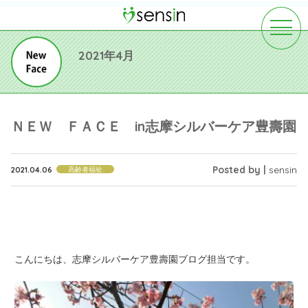
toggle
navigat
2021年4月
ＮＥＷ ＦＡＣＥ in志摩シルバーケア豊壽園
Posted by |
sensin
2021.04.06
高齢者福祉
こんにちは、志摩シルバーケア豊壽園ブログ担当です。