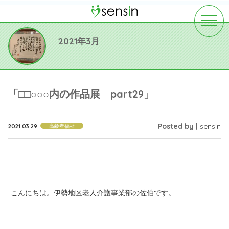
toggle
navigat
2021年3月
「□□○○○内の作品展 part29」
Posted by |
sensin
2021.03.29
高齢者福祉
こんにちは。伊勢地区老人介護事業部の佐伯です。