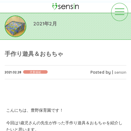
toggle
navigat
2021年2月
手作り遊具＆おもちゃ
Posted by |
sensin
2021.02.28
児童福祉
こんにちは、豊野保育園です！
今回は1歳児さんの先生が作った手作り遊具＆おもちゃを紹介し
たいと思います。