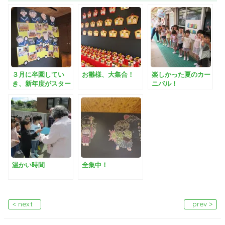
３月に卒園してい
お雛様、大集合！
楽しかった夏のカー
き、新年度がスター
ニバル！
トしました！
温かい時間
全集中！
< next
prev >