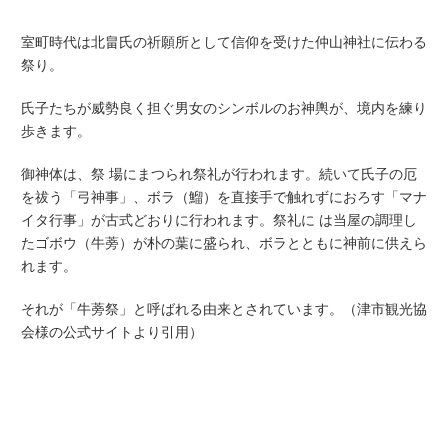
室町時代は北畠氏の祈願所として信仰を受けた仲山神社に伝わる
祭り。
氏子たちが威勢良く担ぐ男女のシンボルのお神輿が、境内を練り
歩きます。
御神体は、祭 場にまつられ祭礼が行われます。続いて氏子の厄
を祓う「弓神事」、ボラ（鰡）を直接手で触れずにおろす「マナ
イタ行事」が古式どおりに行われます。祭礼に は当屋の調理し
たゴボウ（牛蒡）が朴の葉に盛られ、ボラとともに神前に供えら
れます。
それが「牛蒡祭」と呼ばれる由来とされています。（津市観光協
会様の公式サイトより引用）