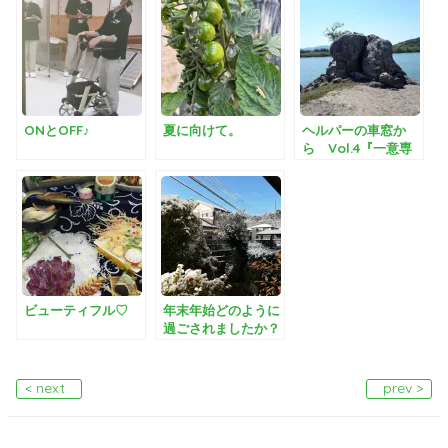
ONとOFF♪
夏に向けて。
ヘルパーの車窓か
ら Vol.4『一意専
心岩をも砕く』
ビューティフル♡
年末年始どのように
過ごされましたか？
< next
prev >