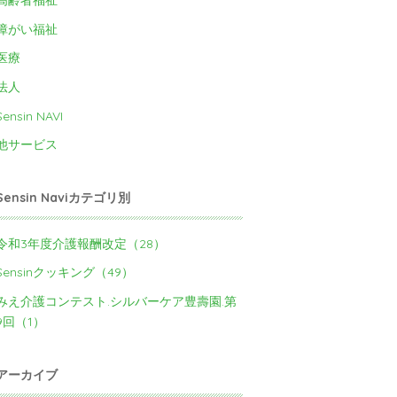
高齢者福祉
障がい福祉
医療
法人
Sensin NAVI
他サービス
Sensin Naviカテゴリ別
令和3年度介護報酬改定（28）
Sensinクッキング（49）
みえ介護コンテスト.シルバーケア豊壽園.第
9回（1）
アーカイブ