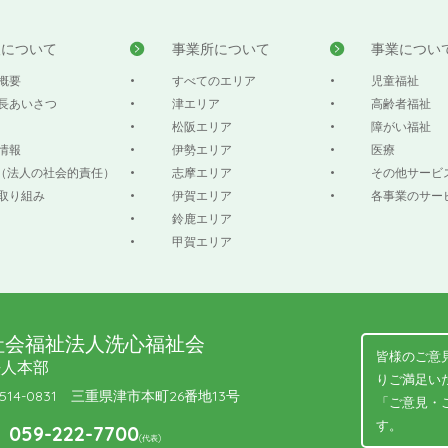
人について
事業所について
事業につい
概要
すべてのエリア
児童福祉
長あいさつ
津エリア
高齢者福祉
松阪エリア
障がい福祉
情報
伊勢エリア
医療
R（法人の社会的責任）
志摩エリア
その他サービ
取り組み
伊賀エリア
各事業のサー
鈴鹿エリア
甲賀エリア
社会福祉法人洗心福祉会
皆様のご意
法人本部
りご満足い
514-0831 三重県津市本町26番地13号
「ご意見・
す。
059-222-7700
(代表)