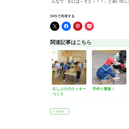
んなで「おには～そと～！！」と追い出し
SNSで共有する
関連記事はこちら
久しぶりのクッキー
手作り看板！
つくり
< next