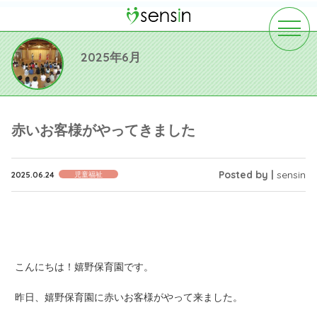
toggle
navigat
2025年6月
赤いお客様がやってきました
Posted by |
sensin
2025.06.24
児童福祉
こんにちは！嬉野保育園です。
昨日、嬉野保育園に赤いお客様がやって来ました。