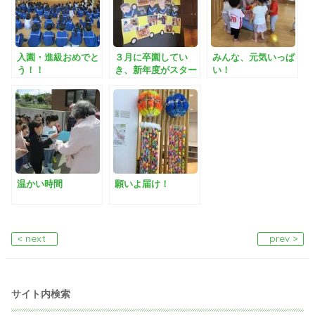
入園・進級おめでと
３月に卒園してい
みんな、元気いっぱ
う！！
き、新年度がスター
い！
トしました！
温かい時間
願いよ届け！
< next
prev >
サイト内検索