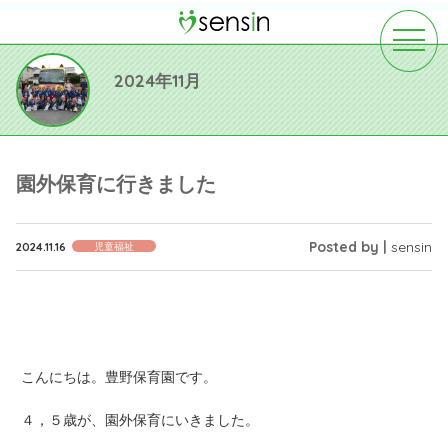
toggle
navigat
2024年11月
園外保育に行きました
Posted by |
sensin
2024.11.16
児童福祉
こんにちは。豊野保育園です。
４，５歳が、園外保育にいきました。