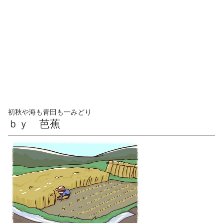
初秋や海も青田も一みどり
ｂｙ 芭蕉