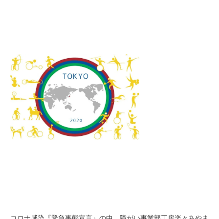
コロナ感染『緊急事態宣言』の中、障がい事業部工房楽々あやま