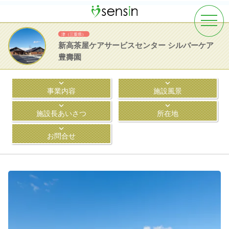
toggle
navigat
津（三重県）
新高茶屋ケアサービスセンター シルバーケア
豊壽園
事業内容
施設風景
施設長あいさつ
所在地
お問合せ