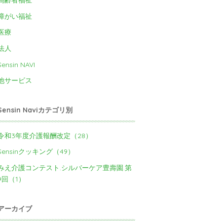
高齢者福祉
障がい福祉
医療
法人
Sensin NAVI
他サービス
Sensin Naviカテゴリ別
令和3年度介護報酬改定（28）
Sensinクッキング（49）
みえ介護コンテスト.シルバーケア豊壽園.第
9回（1）
アーカイブ