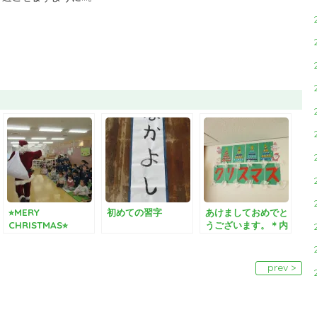
⭐︎MERY
初めての習字
あけましておめでと
CHRISTMAS⭐︎
うございます。＊内
容はクリスマスです
が、、、
prev >