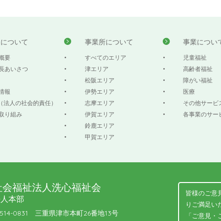
人について
事業所について
事業につい
概要
すべてのエリア
児童福祉
長あいさつ
津エリア
高齢者福祉
松阪エリア
障がい福祉
情報
伊勢エリア
医療
R（法人の社会的責任）
志摩エリア
その他サービ
取り組み
伊賀エリア
各事業のサー
鈴鹿エリア
甲賀エリア
社会福祉法人洗心福祉会
皆様のご意
法人本部
りご満足い
514-0831 三重県津市本町26番地13号
「ご意見・