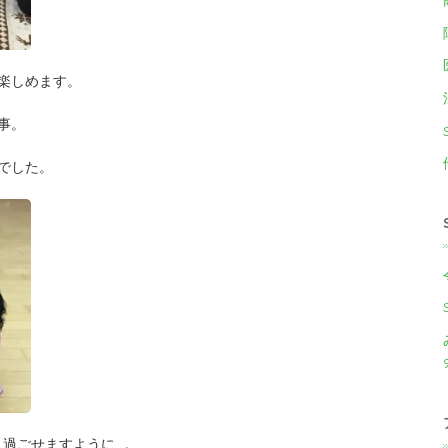
楽しめます。
事。
でした。
く過ごせますように
…。