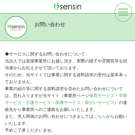
toggle
navigat
お問い合わせ
◆サービスに関するお問い合わせについて
当法人では直接事業所にお越し頂き、実際の様子や雰囲気等を担
当者からお伝えさせて頂いております。
そのため、当サイトでは事業に関する資料請求の受付は基本承っ
ておりません。
事業の紹介等に関する資料請求を含めたお問い合わせについて
は、恐れ入りますが当サイト（事業所ページ
保育サービス
・
学童
サービス
・
介護サービス
・
医療サービス
・
障がいサービス
）の連
絡先から事業所へのご連絡をお願いいたします。
また、求人関係のお問い合わせにつきましては
こちら
からお願い
いたします。
予めご了承くださいませ。