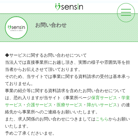
toggle
navigat
お問い合わせ
◆サービスに関するお問い合わせについて
当法人では直接事業所にお越し頂き、実際の様子や雰囲気等を担
当者からお伝えさせて頂いております。
そのため、当サイトでは事業に関する資料請求の受付は基本承っ
ておりません。
事業の紹介等に関する資料請求を含めたお問い合わせについて
は、恐れ入りますが当サイト（事業所ページ
保育サービス
・
学童
サービス
・
介護サービス
・
医療サービス
・
障がいサービス
）の連
絡先から事業所へのご連絡をお願いいたします。
また、求人関係のお問い合わせにつきましては
こちら
からお願い
いたします。
予めご了承くださいませ。