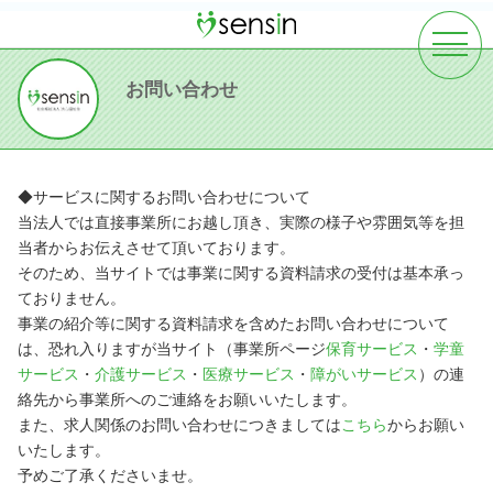
toggle
navigat
お問い合わせ
◆サービスに関するお問い合わせについて
当法人では直接事業所にお越し頂き、実際の様子や雰囲気等を担
当者からお伝えさせて頂いております。
そのため、当サイトでは事業に関する資料請求の受付は基本承っ
ておりません。
事業の紹介等に関する資料請求を含めたお問い合わせについて
は、恐れ入りますが当サイト（事業所ページ
保育サービス
・
学童
サービス
・
介護サービス
・
医療サービス
・
障がいサービス
）の連
絡先から事業所へのご連絡をお願いいたします。
また、求人関係のお問い合わせにつきましては
こちら
からお願い
いたします。
予めご了承くださいませ。