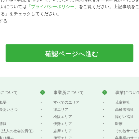
扱いについては
「プライバシーポリシー」
をご覧ください。上記事項を
する」をチェックしてください。
する
人について
事業所について
事業につい
概要
すべてのエリア
児童福祉
長あいさつ
津エリア
高齢者福祉
松阪エリア
障がい福祉
情報
伊勢エリア
医療
R（法人の社会的責任）
志摩エリア
その他サービ
取り組み
伊賀エリア
各事業のサー