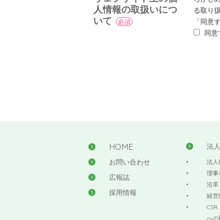
人情報の取扱いにつ
る取り
いて
「同意
必須
同意
HOME
法
お問い合わせ
法人
理事
広報誌
沿革
採用情報
経営
CS
への