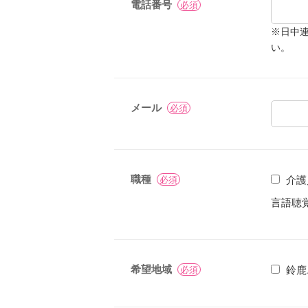
電話番号
必須
※日中連
い。
メール
必須
職種
介護
必須
言語聴
希望地域
鈴鹿
必須